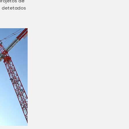
projetos de
os detetados