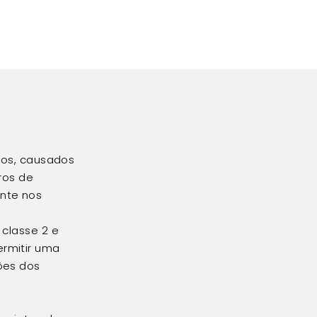
etos, causados
ros de
ente nos
 classe 2 e
ermitir uma
ões dos