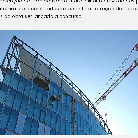
tervenção de uma equipa multidisciplinar na revisão dos 
itetura e especialidades irá permitir a correção dos err
s da obra ser lançada a concurso.