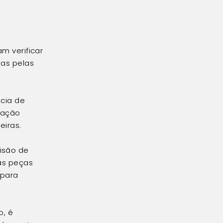
m verificar
das pelas
ncia de
cação
eiras.
isão de
das peças
 para
o, é