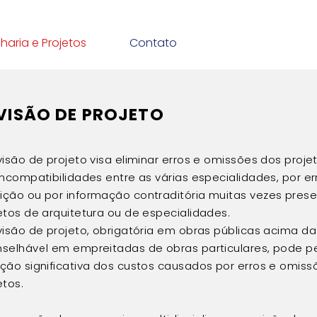
haria e Projetos
Contato
VISÃO DE PROJETO
visão de projeto visa eliminar erros e omissões dos proj
incompatibilidades entre as várias especialidades, por er
ção ou por informação contraditória muitas vezes pres
etos de arquitetura ou de especialidades.
visão de projeto, obrigatória em obras públicas acima da
selhável em empreitadas de obras particulares, pode p
ção significativa dos custos causados por erros e omiss
etos.