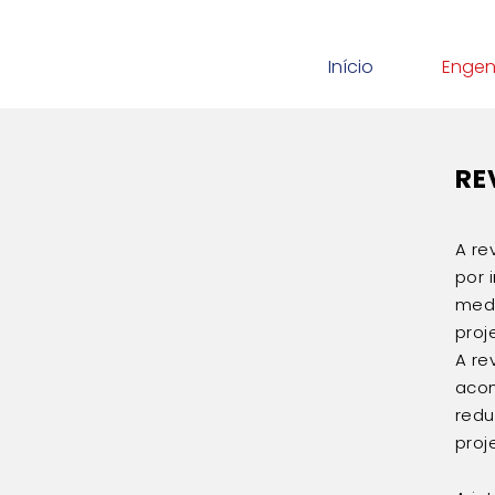
Início
Engen
RE
A re
por 
medi
proj
A re
acon
redu
proj