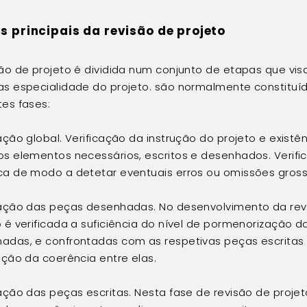
s principais da revisão de projeto
são de projeto é dividida num conjunto de etapas que visa
as especialidade do projeto. são normalmente constituí
tes fases:
ação global. Verificação da instrução do projeto e existê
os elementos necessários, escritos e desenhados. Verifi
ca de modo a detetar eventuais erros ou omissões gross
cação das peças desenhadas. No desenvolvimento da rev
o é verificada a suficiência do nível de pormenorização 
adas, e confrontadas com as respetivas peças escritas
cação da coerência entre elas.
cação das peças escritas. Nesta fase de revisão de projet